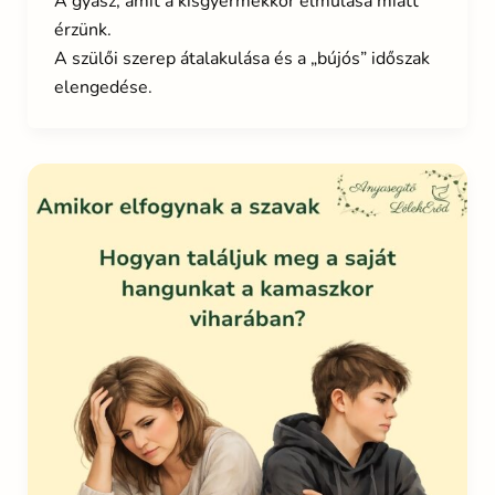
A gyász, amit a kisgyermekkor elmúlása miatt
érzünk.
A szülői szerep átalakulása és a „bújós” időszak
elengedése.