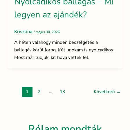
Nyolcadikos ballagás – Mi
legyen az ajándék?
Krisztina
/
május 30, 2026
A héten valahogy minden beszélgetés a
ballagás körül forog. Két unokám is nyolcadikos.
Most már tudjuk, kit hova vettek fel.
1
2
…
13
Következő
→
Rólam mondták