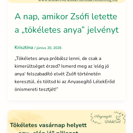
A nap, amikor Zsófi letette
a „tökéletes anya” jelvényt
Krisztina
/
június 20, 2026
„Tökéletes anya próbálsz lenni, de csak a
kimerültséget érzed? Ismerd meg az ‘elég jó
anya’ felszabadító elvét Zsófi történetén
keresztül, és töltsd ki az Anyasegítő LélekErőd
önismereti tesztjét!”