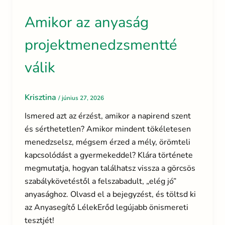
Amikor az anyaság
projektmenedzsmentté
válik
Krisztina
/
június 27, 2026
Ismered azt az érzést, amikor a napirend szent
és sérthetetlen? Amikor mindent tökéletesen
menedzselsz, mégsem érzed a mély, örömteli
kapcsolódást a gyermekeddel? Klára története
megmutatja, hogyan találhatsz vissza a görcsös
szabálykövetéstől a felszabadult, „elég jó”
anyasághoz. Olvasd el a bejegyzést, és töltsd ki
az Anyasegítő LélekErőd legújabb önismereti
tesztjét!