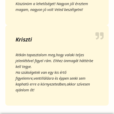
Köszönöm a lehetőséget! Nagyon jól éreztem
magam, nagyon jó volt Veled beszélgetni!
Kriszti
Ritkán tapasztalom meg,hogy valaki teljes
jelenlétével figyel rám. Ehhez önmagát háttèrbe
kell tegye.
Ha szükségetek van egy kis értő
figyelemre,ventillálásra ès éppen senki sem
kaphatò erre a környezetedben,akkor szívesen
ajánlom őt!