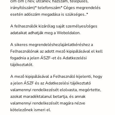
cím cím ( név, utcanév, házszám, település,
irányítószám)* telefonszám* Céges megrendelés
esetén adószám megadása is szükséges..*
A felhasználók kizárólag saját személyes/céges
adataikat adhatják meg a Weboldalon.
A sikeres megrendeléshez/ajánlatkéréshez a
Felhasználónak az adott mező kipipálásával el kell
fogadnia a jelen ÁSZF-et és Adatkezelési
tájékoztatót.
A mező kipipálásával a Felhasználó kijelenti, hogy
a jelen ÁSZF és az Adatkezelési tájékoztató
valamennyi rendelkezését elolvasta, megértette,
azokat maradéktalanul betartja, és annak
valamennyi rendelkezését magára nézve
kötelezőnek ismeri el.