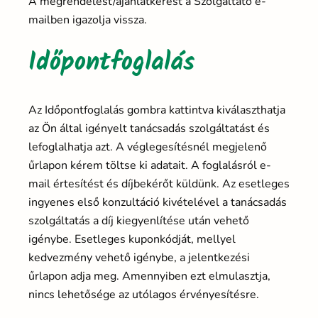
A megrendelést/ajánlatkérést a Szolgáltató e-
mailben igazolja vissza.
Időpontfoglalás
Az Időpontfoglalás gombra kattintva kiválaszthatja
az Ön által igényelt tanácsadás szolgáltatást és
lefoglalhatja azt. A véglegesítésnél megjelenő
űrlapon kérem töltse ki adatait. A foglalásról e-
mail értesítést és díjbekérőt küldünk. Az esetleges
ingyenes első konzultáció kivételével a tanácsadás
szolgáltatás a díj kiegyenlítése után vehető
igénybe. Esetleges kuponkódját, mellyel
kedvezmény vehető igénybe, a jelentkezési
űrlapon adja meg. Amennyiben ezt elmulasztja,
nincs lehetősége az utólagos érvényesítésre.