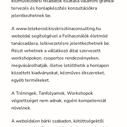
közművelődési feladatok ellátása valamint grafikai
tervezés és honlapkészítés konzultációkra
jelentkezhetnek be.
A www.lelekerod.kisskrisztinaconsulting.hu
weboldal segítségével a Felhasználók életmód
tanácsadásra, lelkivezetésre jelentkezhetnek be.
Részt vehetnek a vállalkozó által szervezett
workshopokon, csoportos rendezvényeken,
megvásárolhatják, illetve letölthetik a honlapon
közzétett kiadványokat, kézműves ékszereket,
egyéb termékeket.
A Tréningek, Tanfolyamok, Workshopok
végzettséget nem adnak, egyéni kompetenciát
növelnek.
A weboldalon bárki szabadon, kötöttségektől