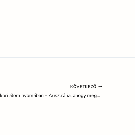
KÖVETKEZŐ
Egy gyermekkori álom nyomában – Ausztrália, ahogy megélem