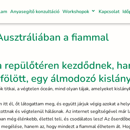
lam
Anyasegítő konzultáció
Workshopok
Kapcsolat
Idő
Ausztráliában a fiammal
 repülőtéren kezdődnek, ha
ölött, egy álmodozó kislány
ők titkai, a végtelen óceán, mind olyan tájak, amelyeket kislán
t él, őt látogattam meg, és együtt járjuk végig azokat a hely
ottnak és végtelenül hálásnak. Az internet segítségével már l
n még élénkebb, élettel teli, és csodálatos lesz! Az őserdőbe
 megélése, hanem az, hogy mindezt a fiammal élhetem át. Hog