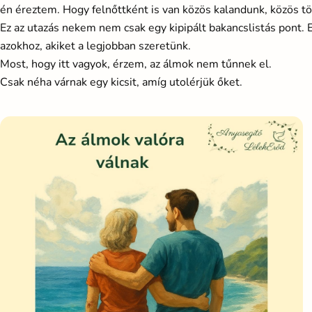
én éreztem. Hogy felnőttként is van közös kalandunk, közös t
Ez az utazás nekem nem csak egy kipipált bakancslistás pont.
azokhoz, akiket a legjobban szeretünk.
Most, hogy itt vagyok, érzem, az álmok nem tűnnek el.
Csak néha várnak egy kicsit, amíg utolérjük őket.