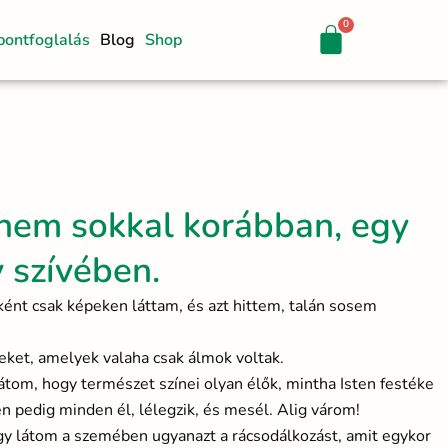
pontfoglalás
Blog
Shop
nem sokkal korábban, egy
 szívében.
yként csak képeken láttam, és azt hittem, talán sosem
eket, amelyek valaha csak álmok voltak.
átom, hogy természet színei olyan élők, mintha Isten festéke
n pedig minden él, lélegzik, és mesél. Alig várom!
y látom a szemében ugyanazt a rácsodálkozást, amit egykor