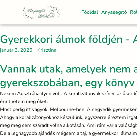
Skip
to
Főoldal
Anyasegítő
Ró
content
Gyerekkori álmok földjén - 
január 3, 2026
Krisztina
Vannak utak, amelyek nem a
gyerekszobában, egy könyv f
Nekem Ausztrália ilyen volt. A korallzátonyok színei, az őserd
érinthetem meg őket.
Most pedig itt vagyok. Melbourne-ben. A negyedik gyermekem it
Ahogy a korallzátonyokhoz készülünk, egyszerre éreztem izgat
még meg sem száradt volna alkotásán. Ami rám vár a valóságba
De a legnagyobb ajándék mégsem a táj, a gyermekkori álmaim