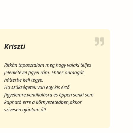
Kriszti
Ritkán tapasztalom meg,hogy valaki teljes
jelenlétével figyel rám. Ehhez önmagát
háttèrbe kell tegye.
Ha szükségetek van egy kis értő
figyelemre,ventillálásra ès éppen senki sem
kaphatò erre a környezetedben,akkor
szívesen ajánlom őt!