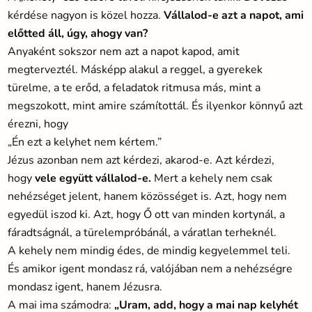
kérdése nagyon is közel hozza.
Vállalod-e azt a napot, ami
előtted áll, úgy, ahogy van?
Anyaként sokszor nem azt a napot kapod, amit
megterveztél. Másképp alakul a reggel, a gyerekek
türelme, a te erőd, a feladatok ritmusa más, mint a
megszokott, mint amire számítottál. És ilyenkor könnyű azt
érezni, hogy
„Én ezt a kelyhet nem kértem.”
Jézus azonban nem azt kérdezi, akarod-e. Azt kérdezi,
hogy
vele együtt vállalod-e.
Mert a kehely nem csak
nehézséget jelent, hanem közösséget is. Azt, hogy nem
egyedül iszod ki. Azt, hogy Ő ott van minden kortynál, a
fáradtságnál, a türelempróbánál, a váratlan terheknél.
A kehely nem mindig édes, de mindig kegyelemmel teli.
És amikor igent mondasz rá, valójában nem a nehézségre
mondasz igent, hanem Jézusra.
A mai ima számodra:
„Uram, add, hogy a mai nap kelyhét