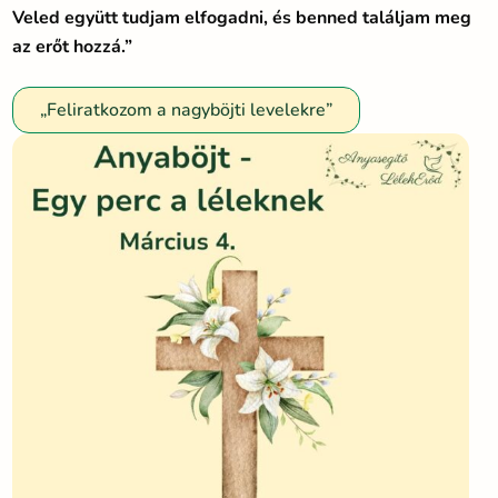
Veled együtt tudjam elfogadni, és benned találjam meg
az erőt hozzá.”
„Feliratkozom a nagyböjti levelekre”