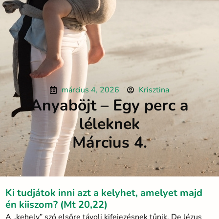
március 4, 2026
Krisztina
Anyaböjt – Egy perc a
léleknek
Március 4.
Ki tudjátok inni azt a kelyhet, amelyet majd
én kiiszom? (Mt 20,22)
A „kehely” szó elsőre távoli kifejezésnek tűnik. De Jézus