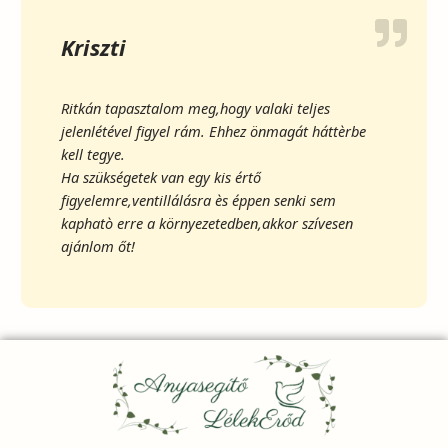
Kriszti
Ritkán tapasztalom meg,hogy valaki teljes
jelenlétével figyel rám. Ehhez önmagát háttèrbe
kell tegye.
Ha szükségetek van egy kis értő
figyelemre,ventillálásra ès éppen senki sem
kaphatò erre a környezetedben,akkor szívesen
ajánlom őt!