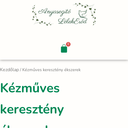
Skip
to
content
Kezdőlap
/ Kézműves keresztény ékszerek
Kézműves
keresztény