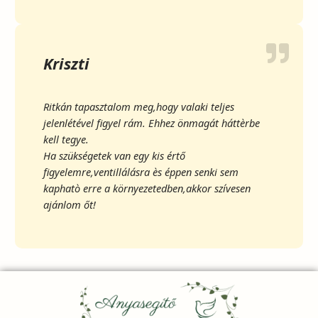
Kriszti
Ritkán tapasztalom meg,hogy valaki teljes
jelenlétével figyel rám. Ehhez önmagát háttèrbe
kell tegye.
Ha szükségetek van egy kis értő
figyelemre,ventillálásra ès éppen senki sem
kaphatò erre a környezetedben,akkor szívesen
ajánlom őt!