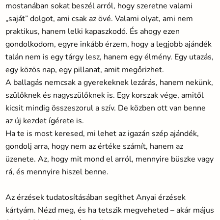
mostanában sokat beszél arról, hogy szeretne valami
„saját” dolgot, ami csak az övé. Valami olyat, ami nem
praktikus, hanem lelki kapaszkodó. És ahogy ezen
gondolkodom, egyre inkább érzem, hogy a legjobb ajándék
talán nem is egy tárgy lesz, hanem egy élmény. Egy utazás,
egy közös nap, egy pillanat, amit megőrizhet.
A ballagás nemcsak a gyerekeknek lezárás, hanem nekünk,
szülőknek és nagyszülőknek is. Egy korszak vége, amitől
kicsit mindig összeszorul a szív. De közben ott van benne
az új kezdet ígérete is.
Ha te is most keresed, mi lehet az igazán szép ajándék,
gondolj arra, hogy nem az értéke számít, hanem az
üzenete. Az, hogy mit mond el arról, mennyire büszke vagy
rá, és mennyire hiszel benne.
Az érzések tudatosításában segíthet Anyai érzések
kártyám. Nézd meg, és ha tetszik megveheted – akár május