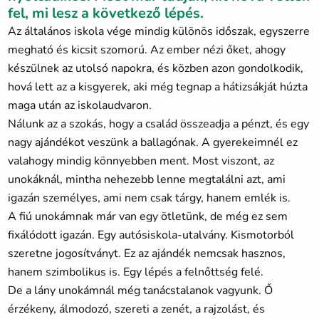
fel, mi lesz a következő lépés.
Az általános iskola vége mindig különös időszak, egyszerre
megható és kicsit szomorú. Az ember nézi őket, ahogy
készülnek az utolsó napokra, és közben azon gondolkodik,
hová lett az a kisgyerek, aki még tegnap a hátizsákját húzta
maga után az iskolaudvaron.
Nálunk az a szokás, hogy a család összeadja a pénzt, és egy
nagy ajándékot veszünk a ballagónak. A gyerekeimnél ez
valahogy mindig könnyebben ment. Most viszont, az
unokáknál, mintha nehezebb lenne megtalálni azt, ami
igazán személyes, ami nem csak tárgy, hanem emlék is.
A fiú unokámnak már van egy ötletünk, de még ez sem
fixálódott igazán. Egy autósiskola-utalvány. Kismotorból
szeretne jogosítványt. Ez az ajándék nemcsak hasznos,
hanem szimbolikus is. Egy lépés a felnőttség felé.
De a lány unokámnál még tanácstalanok vagyunk. Ő
érzékeny, álmodozó, szereti a zenét, a rajzolást, és