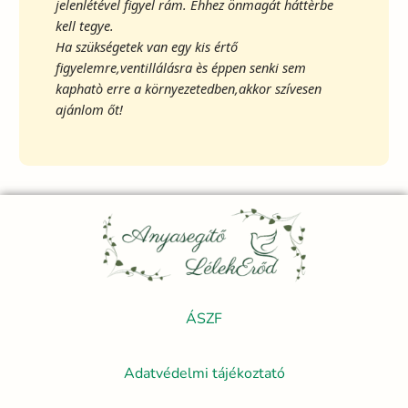
jelenlétével figyel rám. Ehhez önmagát háttèrbe
kell tegye.
Ha szükségetek van egy kis értő
figyelemre,ventillálásra ès éppen senki sem
kaphatò erre a környezetedben,akkor szívesen
ajánlom őt!
ÁSZF
Adatvédelmi tájékoztató