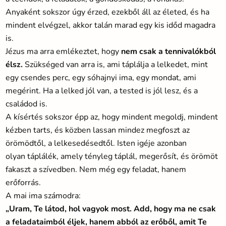
Anyaként sokszor úgy érzed, ezekből áll az életed, és ha
mindent elvégzel, akkor talán marad egy kis időd magadra
is.
Jézus ma arra emlékeztet, hogy
nem csak a tennivalókból
élsz.
Szükséged van arra is, ami táplálja a lelkedet, mint
egy csendes perc, egy sóhajnyi ima, egy mondat, ami
megérint. Ha a lelked jól van, a tested is jól lesz, és a
családod is.
A kísértés sokszor épp az, hogy mindent megoldj, mindent
kézben tarts, és közben lassan mindez megfoszt az
örömödtől, a lelkesedésedtől. Isten igéje azonban
olyan táplálék, amely tényleg táplál, megerősít, és örömöt
fakaszt a szívedben. Nem még egy feladat, hanem
erőforrás.
A mai ima számodra:
„Uram, Te látod, hol vagyok most. Add, hogy ma ne csak
a feladataimból éljek, hanem abból az erőből, amit Te