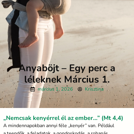
Anyaböjt – Egy perc a
léleknek Március 1.
március 1, 2026
Krisztina
„Nemcsak kenyérrel él az ember…” (Mt 4,4)
A mindennapokban annyi féle „kenyér” van. Például
a teendők, a feladatok, a gondoskodás, a rohanás.