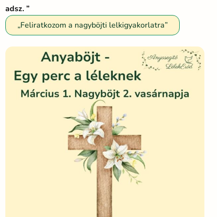
adsz. ”
„Feliratkozom a nagyböjti lelkigyakorlatra”