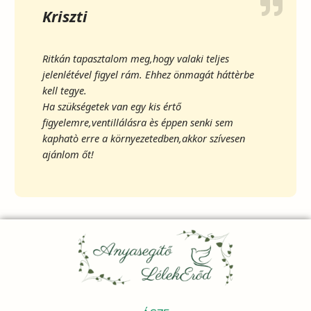
Kriszti
Ritkán tapasztalom meg,hogy valaki teljes
jelenlétével figyel rám. Ehhez önmagát háttèrbe
kell tegye.
Ha szükségetek van egy kis értő
figyelemre,ventillálásra ès éppen senki sem
kaphatò erre a környezetedben,akkor szívesen
ajánlom őt!