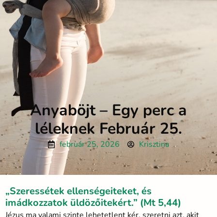
Anyaböjt – Egy perc a
léleknek Február 25.
február 25, 2026
Krisztina
„Szeressétek ellenségeiteket, és
imádkozzatok üldözőitekért.” (Mt 5,44)
Jézus ma valami szinte lehetetlent kér, szeretni azt, akit