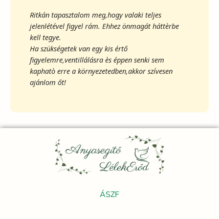
Ritkán tapasztalom meg,hogy valaki teljes
jelenlétével figyel rám. Ehhez önmagát háttèrbe
kell tegye.
Ha szükségetek van egy kis értő
figyelemre,ventillálásra ès éppen senki sem
kaphatò erre a környezetedben,akkor szívesen
ajánlom őt!
ÁSZF