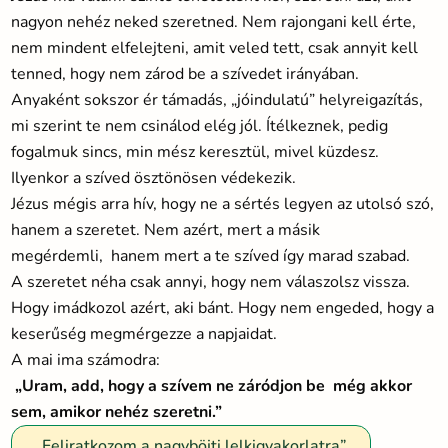
nagyon nehéz neked szeretned. Nem rajongani kell érte,
nem mindent elfelejteni, amit veled tett, csak annyit kell
tenned, hogy nem zárod be a szívedet irányában.
Anyaként sokszor ér támadás, „jóindulatú” helyreigazítás,
mi szerint te nem csinálod elég jól. Ítélkeznek, pedig
fogalmuk sincs, min mész keresztül, mivel küzdesz.
Ilyenkor a szíved ösztönösen védekezik.
Jézus mégis arra hív, hogy ne a sértés legyen az utolsó szó,
hanem a szeretet. Nem azért, mert a másik
megérdemli, hanem mert a te szíved így marad szabad.
A szeretet néha csak annyi, hogy nem válaszolsz vissza.
Hogy imádkozol azért, aki bánt. Hogy nem engeded, hogy a
keserűség megmérgezze a napjaidat.
A mai ima számodra:
„Uram, add, hogy a szívem ne záródjon be még akkor
sem, amikor nehéz szeretni.”
„Feliratkozom a nagyböjti lelkigyakorlatra”