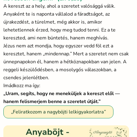
A kereszt az a hely, ahol a szeretet valósággá válik.
Anyaként te is naponta vállalod a fáradtságot, az
újrakezdést, a türelmet, még akkor is, amikor
lehetetlennek érzed, hogy meg tudod tenni. Ez a te
kereszted, ami nem büntetés, hanem meghívás.
Jézus nem azt mondja, hogy egyszer vedd föl ezt a
keresztet, hanem „mindennap.” Mert a szeretet nem csak
ünnepnapokon él, hanem a hétköznapokban van jelen. A
reggeli készülődésben, a mosolygós válaszokban, a
csendes jelenlétben.
Imádkozz ma így:
„Uram, segíts, hogy ne meneküljek a kereszt elől —
hanem felismerjem benne a szeretet útját.”
„Feliratkozom a nagyböjti lelkigyakorlatra”