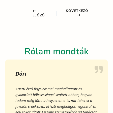
KÖVETKEZŐ
ELŐZŐ
Rólam mondták
Dóri
Kriszti értő figyelemmel meghallgatott és
gyakorlati bölcsességgel segített abban, hogyan
tudom még látni a helyzetemet és mit tehetek a
javulás érdekében. Kriszti meghallgat, vigasztal és
egy sokat látott Asszony szemszögéből ad tanácsot