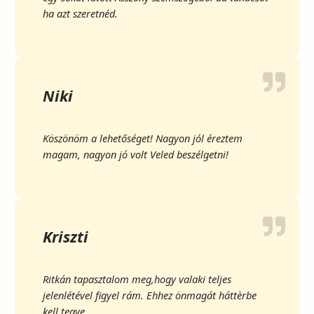
ha azt szeretnéd.
Niki
Köszönöm a lehetőséget! Nagyon jól éreztem
magam, nagyon jó volt Veled beszélgetni!
Kriszti
Ritkán tapasztalom meg,hogy valaki teljes
jelenlétével figyel rám. Ehhez önmagát háttèrbe
kell tegye.