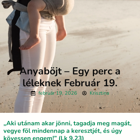
Anyaböjt – Egy perc a
léleknek Február 19.
február 19, 2026
Krisztina
„Aki utánam akar jönni, tagadja meg magát,
vegye föl mindennap a keresztjét, és úgy
kövessen engem!” (Lk 9,23)