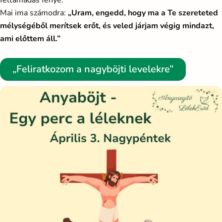
feltámadás fénye.
Mai ima számodra:
„Uram, engedd, hogy ma a Te szereteted
mélységéből merítsek erőt, és veled járjam végig mindazt,
ami előttem áll.”
„Feliratkozom a nagyböjti levelekre”