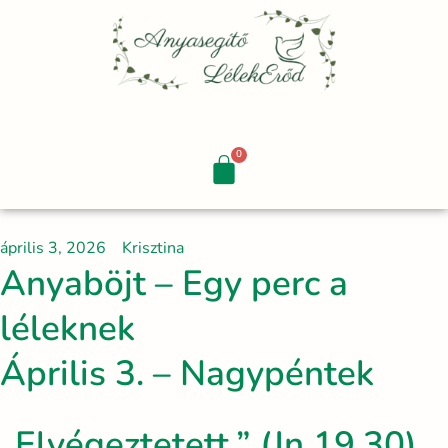
Skip
to
content
április 3, 2026
Krisztina
Anyaböjt – Egy perc a
léleknek
Április 3. – Nagypéntek
„Elvégeztetett.” (Jn 19,30)