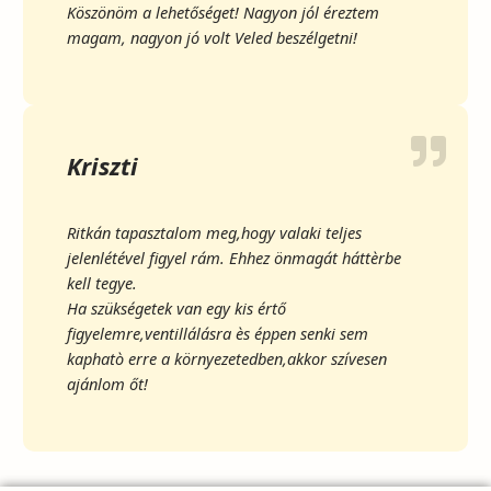
Köszönöm a lehetőséget! Nagyon jól éreztem
magam, nagyon jó volt Veled beszélgetni!
Kriszti
Ritkán tapasztalom meg,hogy valaki teljes
jelenlétével figyel rám. Ehhez önmagát háttèrbe
kell tegye.
Ha szükségetek van egy kis értő
figyelemre,ventillálásra ès éppen senki sem
kaphatò erre a környezetedben,akkor szívesen
ajánlom őt!