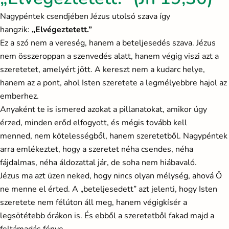
Nagypéntek csendjében Jézus utolsó szava így
hangzik:
„Elvégeztetett.”
Ez a szó nem a vereség, hanem a beteljesedés szava. Jézus
nem összeroppan a szenvedés alatt, hanem végig viszi azt a
szeretetet, amelyért jött. A kereszt nem a kudarc helye,
hanem az a pont, ahol Isten szeretete a legmélyebbre hajol az
emberhez.
Anyaként te is ismered azokat a pillanatokat, amikor úgy
érzed, minden erőd elfogyott, és mégis tovább kell
menned, nem kötelességből, hanem szeretetből. Nagypéntek
arra emlékeztet, hogy a szeretet néha csendes, néha
fájdalmas, néha áldozattal jár, de soha nem hiábavaló.
Jézus ma azt üzen neked, hogy nincs olyan mélység, ahová Ő
ne menne el érted. A „beteljesedett” azt jelenti, hogy Isten
szeretete nem félúton áll meg, hanem végigkísér a
legsötétebb órákon is. És ebből a szeretetből fakad majd a