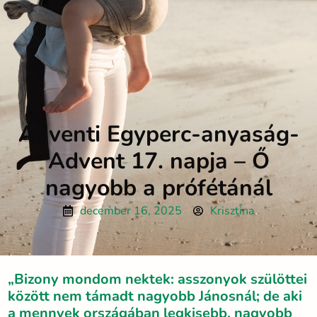
Adventi Egyperc-anyaság-
Advent 17. napja – Ő
nagyobb a prófétánál
december 16, 2025
Krisztina
„Bizony mondom nektek: asszonyok szülöttei
között nem támadt nagyobb Jánosnál; de aki
a mennyek országában legkisebb, nagyobb