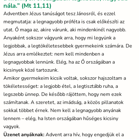
nála.” (Mt 11,11)
Adventben Jézus tanúságot tesz Jánosról, és ezzel
megmutatja: a legnagyobb próféta is csak előkészíti az
utat. Ő maga az, akire várunk, aki mindenkinél nagyobb.
Anyaként sokszor vágyunk arra, hogy mi legyünk a
legjobbak, a legtökéletesebbek gyermekeink számára. De
Jézus arra emlékeztet: nem kell mindenben a
legnagyobbak lennünk. Elég, ha az Ő országában a
kicsinyek közé tartozunk.
Amikor gyermekeim kicsik voltak, sokszor hajszoltam a
tökéletességet: a legjobb étel, a legtisztább ruha, a
legszebb ünnep. De később rájöttem, hogy nem ezek
számítanak. A szeretet, az imádság, a közös pillanatok
sokkal többet érnek. Nem kell a legnagyobb anyának
lennem – elég, ha Isten országában hűséges kicsiny
vagyok.
Üzenet anyáknak:
Advent arra hív, hogy engedjük el a