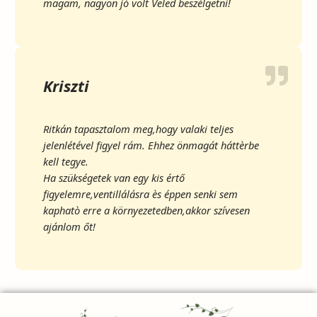
magam, nagyon jó volt Veled beszélgetni!
Kriszti
Ritkán tapasztalom meg,hogy valaki teljes
jelenlétével figyel rám. Ehhez önmagát háttèrbe
kell tegye.
Ha szükségetek van egy kis értő
figyelemre,ventillálásra ès éppen senki sem
kaphatò erre a környezetedben,akkor szívesen
ajánlom őt!