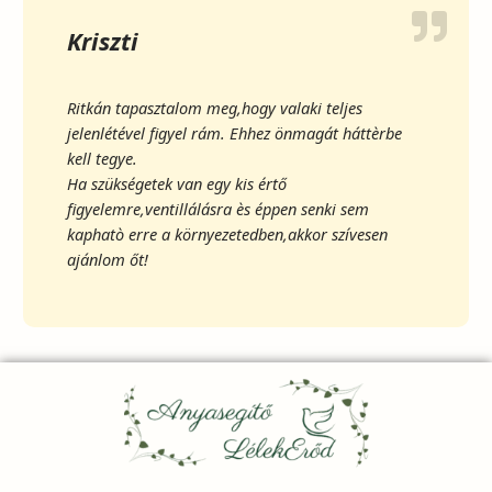
Kriszti
Ritkán tapasztalom meg,hogy valaki teljes
jelenlétével figyel rám. Ehhez önmagát háttèrbe
kell tegye.
Ha szükségetek van egy kis értő
figyelemre,ventillálásra ès éppen senki sem
kaphatò erre a környezetedben,akkor szívesen
ajánlom őt!