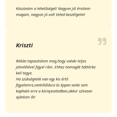
Köszönöm a lehetőséget! Nagyon jól éreztem
magam, nagyon jó volt Veled beszélgetni!
Kriszti
Ritkán tapasztalom meg,hogy valaki teljes
jelenlétével figyel rám. Ehhez önmagát háttèrbe
kell tegye.
Ha szükségetek van egy kis értő
figyelemre,ventillálásra ès éppen senki sem
kaphatò erre a környezetedben,akkor szívesen
ajánlom őt!